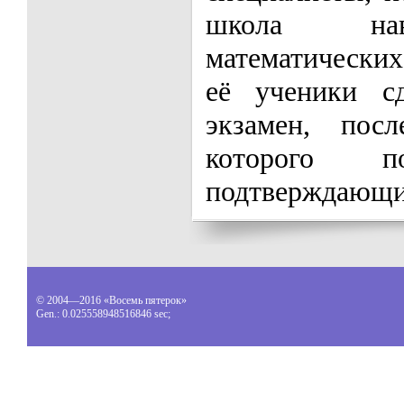
школа нав
математических
её ученики с
экзамен, пос
которого п
подтверждающи
© 2004—2016 «Восемь пятерок»
Gen.:
0.025558948516846 sec
;