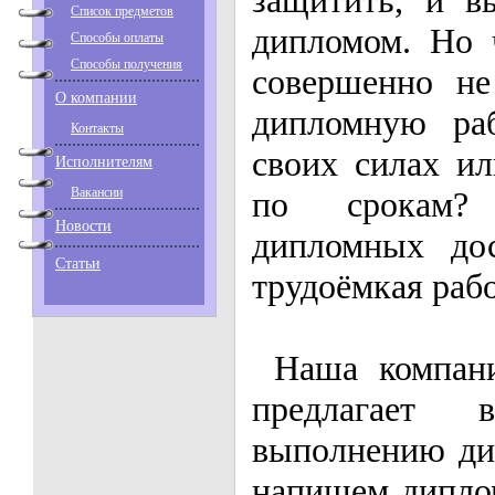
защитить, и в
Список предметов
дипломом. Но 
Способы оплаты
Способы получения
совершенно не
О компании
дипломную ра
Контакты
своих силах ил
Исполнителям
Вакансии
по срокам?
Новости
дипломных до
Статьи
трудоёмкая рабо
Наша компан
предлагает
выполнению ди
напишем дипло