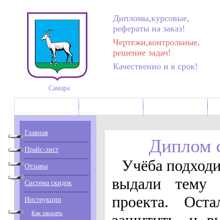
Дипломы,курсовые,
рефераты на заказ!
Чертежи,контрольные,
решение задач!
Качественно и в срок!
Самара
Главная
Система скидок
Инструкции
Главная
Диплом 
Прайс-лист
Учёба подходи
Отзывы
выдали тему 
Система скидок
проекта. Оста
Инструкции
Как заказать